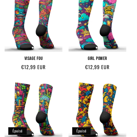
VISAGE FOU
GIRL POWER
Prix
Prix
€12,99 EUR
€12,99 EUR
habituel
habituel
Épuisé
Épuisé