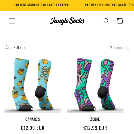
Ignorer et passer
PAIEMENT SÉCURISÉ PAR CARTE ET PAYPAL
PAIEMENT SÉCURISÉ PAR CARTE ET PAYPAL
au contenu
Panier
Filtrer
20 produits
CANARDS
ZÈBRE
Prix
Prix
€12,99 EUR
€12,99 EUR