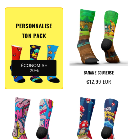
habituel
habituel
PERSONNALISE
TON PACK
ÉCONOMISE
20%
BANANE COUREUSE
Prix
€12,99 EUR
habituel