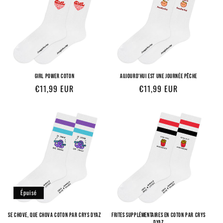
GIRL POWER COTON
AUJOURD'HUI EST UNE JOURNÉE PÊCHE
Prix
Prix
€11,99 EUR
€11,99 EUR
habituel
habituel
Épuisé
SE CHOVE, QUE CHOVA COTON PAR CRYS DYAZ
FRITES SUPPLÉMENTAIRES EN COTON PAR CRYS
DYAZ