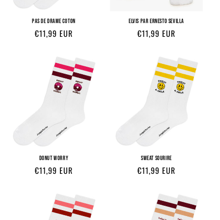
PAS DE DRAME COTON
ELVIS PAR ERNESTO SEVILLA
Prix
Prix
€11,99 EUR
€11,99 EUR
habituel
habituel
DONUT WORRY
SWEAT SOURIRE
Prix
Prix
€11,99 EUR
€11,99 EUR
habituel
habituel