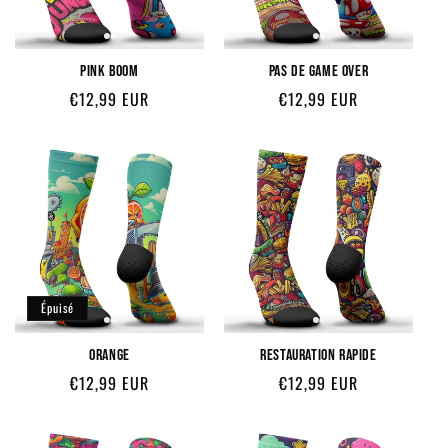
PINK BOOM
PAS DE GAME OVER
Prix
Prix
€12,99 EUR
€12,99 EUR
habituel
habituel
Épuisé
ORANGE
RESTAURATION RAPIDE
Prix
Prix
€12,99 EUR
€12,99 EUR
habituel
habituel