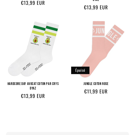
Prix
€13,99 EUR
Prix
€13,99 EUR
habituel
habituel
Épuisé
HARDCORE DAY AVOCAT COTON PAR CRYS
JUNGLE COTON ROSE
DYAZ
Prix
€11,99 EUR
Prix
€13,99 EUR
habituel
habituel